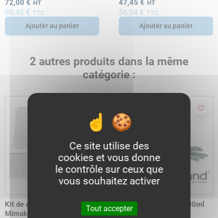
72,00 €
47,45 €
HT
HT
86,40 €
56,94 €
TTC
TTC
Ajouter au panier
Ajouter au panier
2 autres produits dans la même
catégorie :
favorite_border
favorite_border
Ce site utilise des
cookies et vous donne
le contrôle sur ceux que
vous souhaitez activer
Kit de nettoyage UV |
Cleaning kit ESL5 - 100ml
Tout accepter
Mimaki
43,08 €
HT