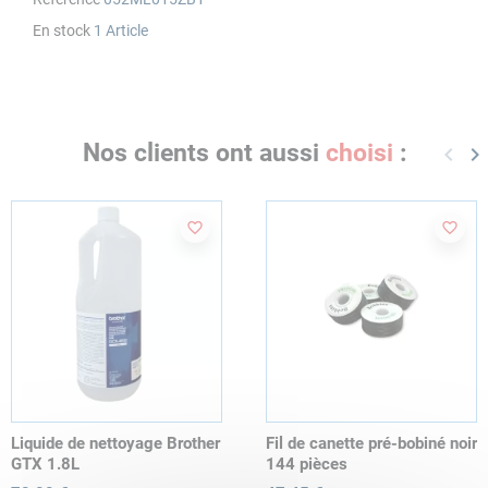
En stock
1 Article
Nos clients ont aussi
choisi
:
keyboard_arrow_left
keyboard_arrow_right
Précé
Su
favorite_border
favorite_border
Liquide de nettoyage Brother
Fil de canette pré-bobiné noir
GTX 1.8L
144 pièces