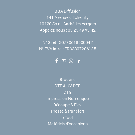
BGA Diffusion
141 Avenue d'Echenilly
10120 Saint-André-les-vergers
Appelez-nous :
03 25 49 93 42
N° Siret : 30720618500042
N° TVA intra : FR33307206185
Facebook
YouTube
Instagram
LinkedIn
Broderie
DTF & UV DTF
DTG
Impression Numérique
Découpe & Flex
Presse à transfert
xTool
Matériels d'occasions